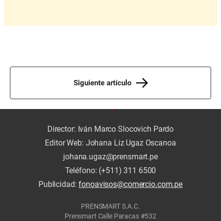
Siguiente artículo
Director: Iván Marco Slocovich Pardo
Editor Web: Johana Liz Ugaz Oscanoa
johana.ugaz@prensmart.pe
Teléfono: (+511) 311 6500
Publicidad:
fonoavisos@comercio.com.pe
PRENSMART S.A.C.
Prensmart Calle Paracas #532