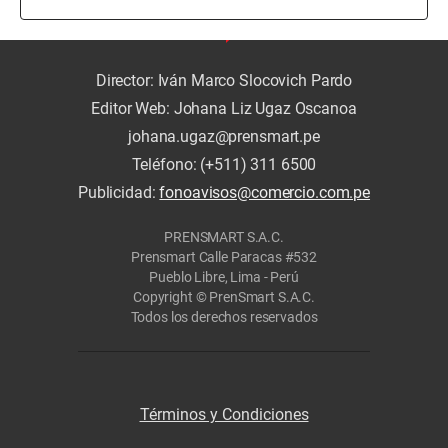
Director: Iván Marco Slocovich Pardo
Editor Web: Johana Liz Ugaz Oscanoa
johana.ugaz@prensmart.pe
Teléfono: (+511) 311 6500
Publicidad:
fonoavisos@comercio.com.pe
PRENSMART S.A.C.
Prensmart Calle Paracas #532
Pueblo Libre, Lima - Perú
Copyright © PrenSmart S.A.C.
Todos los derechos reservados
Términos y Condiciones