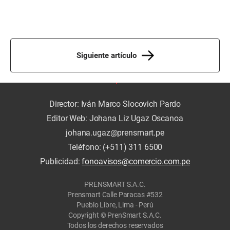
Siguiente artículo
Director: Iván Marco Slocovich Pardo
Editor Web: Johana Liz Ugaz Oscanoa
johana.ugaz@prensmart.pe
Teléfono: (+511) 311 6500
Publicidad:
fonoavisos@comercio.com.pe
PRENSMART S.A.C.
Prensmart Calle Paracas #532
Pueblo Libre, Lima - Perú
Copyright © PrenSmart S.A.C.
Todos los derechos reservados