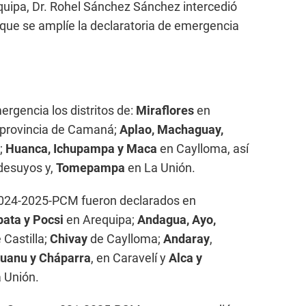
quipa, Dr. Rohel Sánchez Sánchez intercedió
a que se amplíe la declaratoria de emergencia
rgencia los distritos de:
Miraflores
en
 provincia de Camaná;
Aplao, Machaguay,
a;
Huanca, Ichupampa y Maca
en Caylloma, así
desuyos y,
Tomepampa
en La Unión.
° 024-2025-PCM fueron declarados en
ata y Pocsi
en Arequipa;
Andagua, Ayo,
 Castilla;
Chivay
de Caylloma;
Andaray
,
huanu y Cháparra
, en Caravelí y
Alca y
a Unión.