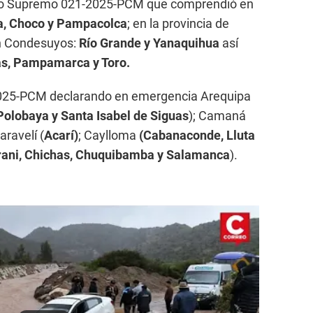
eto Supremo 021-2025-PCM que comprendió en
lla, Choco y Pampacolca
; en la provincia de
en Condesuyos:
Río Grande y Yanaquihua
así
s, Pampamarca y Toro.
-2025-PCM declarando en emergencia Arequipa
Polobaya y Santa Isabel de Siguas
); Camaná
Caravelí (
Acarí)
; Caylloma
(Cabanaconde, Lluta
ani, Chichas, Chuquibamba y Salamanca
).