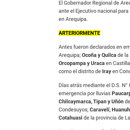
El Gobernador Regional de Are
ante el Ejecutivo nacional par
en Arequipa.
ARTERIORMENTE
Antes fueron declarados en eme
Arequipa;
Ocoña y Quilca
de la
Orcopampa y Uraca
en Castill
como el distrito de
Iray
en Con
Días atrás mediante el D.S. N
emergencia por lluvias
Paucarp
Chilcaymarca, Tipan y Uñón
de
Condesuyos;
Caravelí, Huanu
Cotahuasi
de la provincia de L