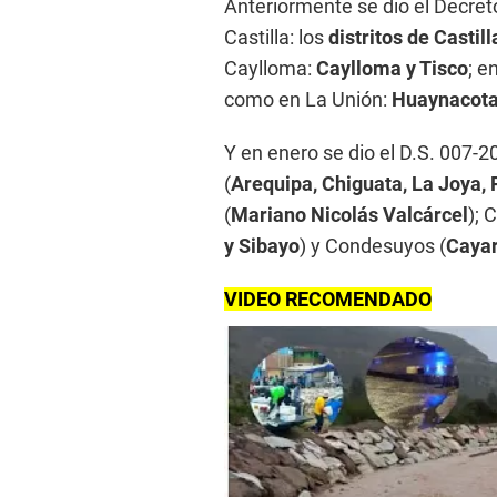
Anteriormente se dio el Decr
Castilla: los
distritos de Casti
Caylloma:
Caylloma y Tisco
; 
como en La Unión:
Huaynacota
Y en enero se dio el D.S. 007
(
Arequipa, Chiguata, La Joya, 
(
Mariano Nicolás Valcárcel
); 
y Sibayo
) y Condesuyos (
Cayar
VIDEO RECOMENDADO