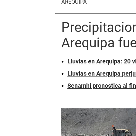
AREQUIPA
Precipitacion
Arequipa fu
Lluvias en Arequipa: 20 v
Lluvias en Arequipa perj
Senamhi pronostica al fin