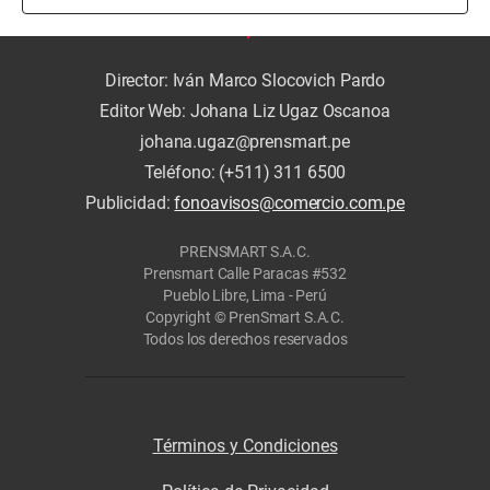
Director: Iván Marco Slocovich Pardo
Editor Web: Johana Liz Ugaz Oscanoa
johana.ugaz@prensmart.pe
Teléfono: (+511) 311 6500
Publicidad:
fonoavisos@comercio.com.pe
PRENSMART S.A.C.
Prensmart Calle Paracas #532
Pueblo Libre, Lima - Perú
Copyright © PrenSmart S.A.C.
Todos los derechos reservados
Términos y Condiciones