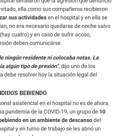
ospital señalaron que la agresión que denunció
evitado, ella como sus compañeros recibieron
zar sus actividades
en el hospital y en ella se
irían, no era necesario quedarse de noche salvo
 (hay cuatro) y en caso de sufrir acoso,
presión deben comunicárse.
e ningún residente ni colocaba notas. La
ía algún tipo de presión”
, dijo uno de los
a debe resolver hoy la situación legal del
DIDOS BEBIENDO
sonal asistencial en el hospital no es de ahora.
ena pandemia de la COVID-19, un grupo de
10
bebiendo en un ambiente de descanso
del
hospital y en turno de trabajo se les abrió un