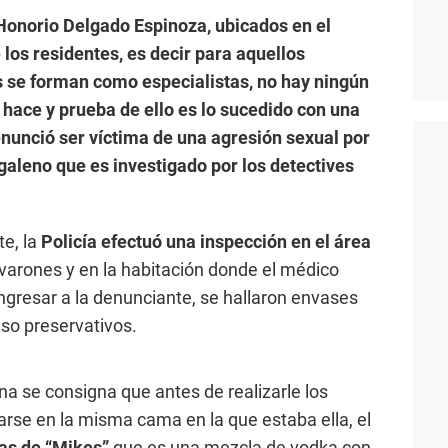
 Honorio Delgado Espinoza, ubicados en el
 los residentes, es decir para aquellos
 se forman como especialistas, no hay ningún
se hace y prueba de ello es lo sucedido con una
nunció ser víctima de una agresión sexual por
galeno que es investigado por los detectives
te, la
Policía efectuó una inspección en el área
 varones y en la habitación donde el médico
ingresar a la denunciante, se hallaron envases
uso preservativos.
rna se consigna que antes de realizarle los
rse en la misma cama en la que estaba ella, el
tas de “Mikes”
que es una mezcla de vodka con