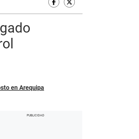
lgado
rol
osto en Arequipa