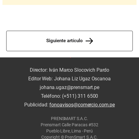
Siguiente artículo
Director: Iván Marco Slocovich Pardo
Editor Web: Johana Liz Ugaz Oscanoa
johana.ugaz@prensmart.pe
Teléfono: (+511) 311 6500
Publicidad:
fonoavisos@comercio.com.pe
PRENSMART S.A.C.
Prensmart Calle Paracas #532
Pueblo Libre, Lima - Perú
Copyright © PrenSmart S.A.C.