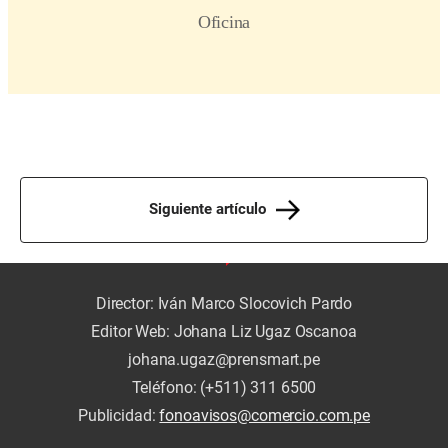
Siguiente artículo
Director: Iván Marco Slocovich Pardo
Editor Web: Johana Liz Ugaz Oscanoa
johana.ugaz@prensmart.pe
Teléfono: (+511) 311 6500
Publicidad:
fonoavisos@comercio.com.pe