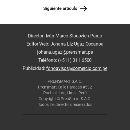
Siguiente artículo
Director: Iván Marco Slocovich Pardo
Editor Web: Johana Liz Ugaz Oscanoa
johana.ugaz@prensmart.pe
Teléfono: (+511) 311 6500
Publicidad:
fonoavisos@comercio.com.pe
PRENSMART S.A.C.
Prensmart Calle Paracas #532
Pueblo Libre, Lima - Perú
Copyright © PrenSmart S.A.C.
Todos los derechos reservados