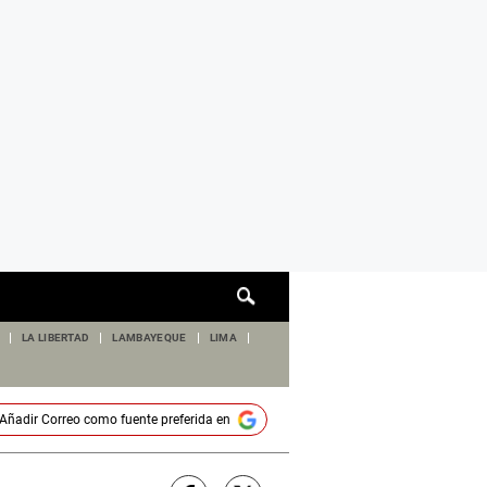
Cuadro
de
búsqueda
LA LIBERTAD
LAMBAYEQUE
LIMA
Añadir
Correo
como fuente preferida en