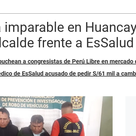
a imparable en Huanca
lcalde frente a EsSalud
 abuchean a congresistas de Perú Libre en mercad
dico de EsSalud acusado de pedir S/61 mil a cam