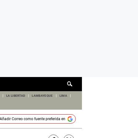
Cuadro
de
búsqueda
LA LIBERTAD
LAMBAYEQUE
LIMA
Añadir
Correo
como fuente preferida en