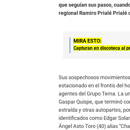
que seguían sus pasos, cuando 
regional Ramiro Prialé Prialé 
MIRA ESTO:
Capturan en discoteca al p
Sus sospechosos movimientos,
estacionado en el frontis del h
agentes del Grupo Terna. La un
Gaspar Quispe, que terminó con
extraída y otras autopartes, po
identificados como Edgar Solan
Ángel Asto Toro (40) alias “Ch