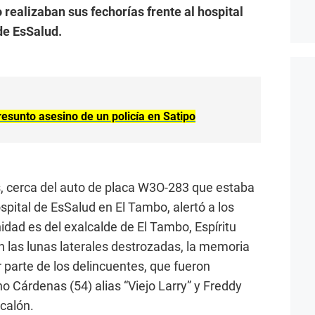
realizaban sus fechorías frente al hospital
de EsSalud.
resunto asesino de un policía en Satipo
 cerca del auto de placa W3O-283 que estaba
ospital de EsSalud en El Tambo, alertó a los
idad es del exalcalde de El Tambo, Espíritu
 las lunas laterales destrozadas, la memoria
r parte de los delincuentes, que fueron
o Cárdenas (54) alias “Viejo Larry” y Freddy
acalón.