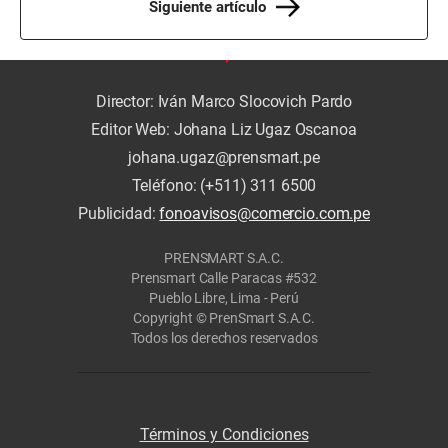
Siguiente artículo
Director: Iván Marco Slocovich Pardo
Editor Web: Johana Liz Ugaz Oscanoa
johana.ugaz@prensmart.pe
Teléfono: (+511) 311 6500
Publicidad:
fonoavisos@comercio.com.pe
PRENSMART S.A.C.
Prensmart Calle Paracas #532
Pueblo Libre, Lima - Perú
Copyright © PrenSmart S.A.C.
Todos los derechos reservados
Términos y Condiciones