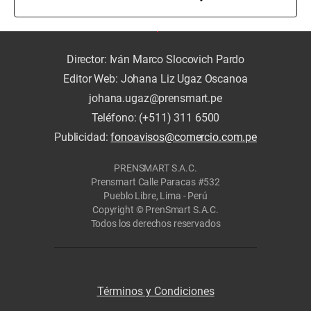
Director: Iván Marco Slocovich Pardo
Editor Web: Johana Liz Ugaz Oscanoa
johana.ugaz@prensmart.pe
Teléfono: (+511) 311 6500
Publicidad:
fonoavisos@comercio.com.pe
PRENSMART S.A.C.
Prensmart Calle Paracas #532
Pueblo Libre, Lima - Perú
Copyright © PrenSmart S.A.C.
Todos los derechos reservados
Términos y Condiciones