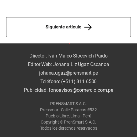
Siguiente artículo
Director: Iván Marco Slocovich Pardo
Editor Web: Johana Liz Ugaz Oscanoa
johana.ugaz@prensmart.pe
Teléfono: (+511) 311 6500
Publicidad:
fonoavisos@comercio.com.pe
PRENSMART S.A.C.
Prensmart Calle Paracas #532
Pueblo Libre, Lima - Perú
Copyright © PrenSmart S.A.C.
Todos los derechos reservados