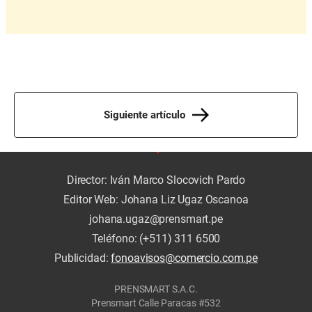
Siguiente artículo
Director: Iván Marco Slocovich Pardo
Editor Web: Johana Liz Ugaz Oscanoa
johana.ugaz@prensmart.pe
Teléfono: (+511) 311 6500
Publicidad:
fonoavisos@comercio.com.pe
PRENSMART S.A.C.
Prensmart Calle Paracas #532