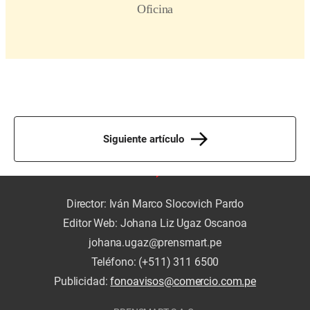
Siguiente artículo
Director: Iván Marco Slocovich Pardo
Editor Web: Johana Liz Ugaz Oscanoa
johana.ugaz@prensmart.pe
Teléfono: (+511) 311 6500
Publicidad:
fonoavisos@comercio.com.pe