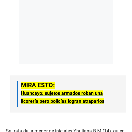
MIRA ESTO:
Huancayo: sujetos armados roban una
licorería pero policías logran atraparlos
Se trata de la menor de iniciales Yhuliana B.M.(14), quien