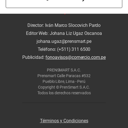
Director: Iván Marco Slocovich Pardo
Editor Web: Johana Liz Ugaz Oscanoa
johana.ugaz@prensmart.pe
Teléfono: (+511) 311 6500
Publicidad:
fonoavisos@comercio.com.pe
PRENSMART S.A.C.
Prensmart Calle Paracas #532
Pueblo Libre, Lima - Perú
Copyright © PrenSmart S.A.C.
Todos los derechos reservados
Términos y Condiciones