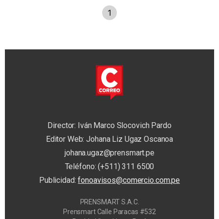
1
Director: Iván Marco Slocovich Pardo
Editor Web: Johana Liz Ugaz Oscanoa
johana.ugaz@prensmart.pe
Teléfono: (+511) 311 6500
Publicidad:
fonoavisos@comercio.com.pe
PRENSMART S.A.C.
Prensmart Calle Paracas #532