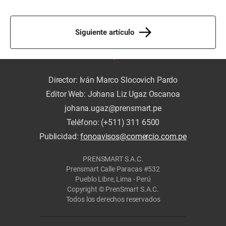
Siguiente artículo
Director: Iván Marco Slocovich Pardo
Editor Web: Johana Liz Ugaz Oscanoa
johana.ugaz@prensmart.pe
Teléfono: (+511) 311 6500
Publicidad:
fonoavisos@comercio.com.pe
PRENSMART S.A.C.
Prensmart Calle Paracas #532
Pueblo Libre, Lima - Perú
Copyright © PrenSmart S.A.C.
Todos los derechos reservados