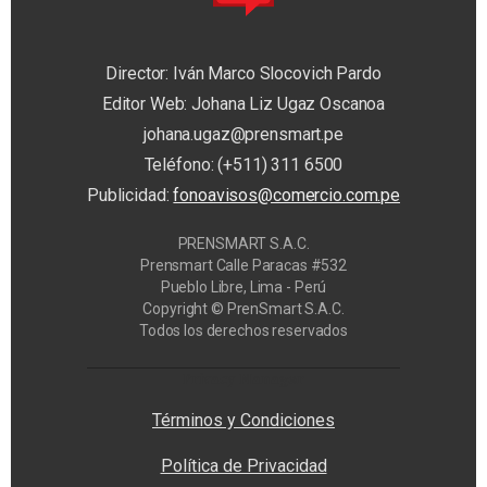
Director: Iván Marco Slocovich Pardo
Editor Web: Johana Liz Ugaz Oscanoa
johana.ugaz@prensmart.pe
Teléfono: (+511) 311 6500
Publicidad:
fonoavisos@comercio.com.pe
PRENSMART S.A.C.
Prensmart Calle Paracas #532
Pueblo Libre, Lima - Perú
Copyright © PrenSmart S.A.C.
Todos los derechos reservados
Privacy Manager
Términos y Condiciones
Política de Privacidad