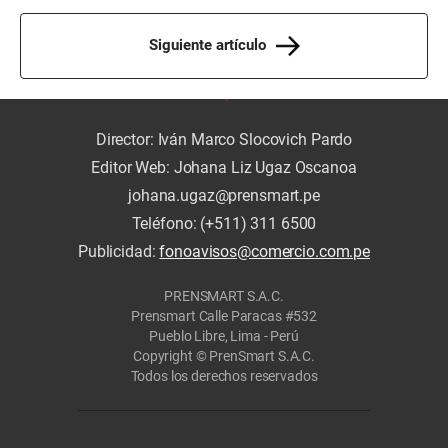
Siguiente artículo
Director: Iván Marco Slocovich Pardo
Editor Web: Johana Liz Ugaz Oscanoa
johana.ugaz@prensmart.pe
Teléfono: (+511) 311 6500
Publicidad:
fonoavisos@comercio.com.pe
PRENSMART S.A.C.
Prensmart Calle Paracas #532
Pueblo Libre, Lima - Perú
Copyright © PrenSmart S.A.C.
Todos los derechos reservados