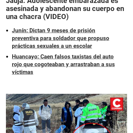
Jauja: Adolescente embarazada es
asesinada y abandonan su cuerpo en
una chacra (VIDEO)
Junín: Dictan 9 meses de prisión
preventiva para soldador que propuso
prácticas sexuales a un escolar
Huancayo: Caen falsos taxistas del auto
rojo que cogoteaban y arrastraban a sus
víctimas