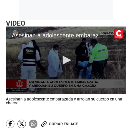
VIDEO
Asesinan a adolescente embarazada y arrojan su cuerpo en una chacra
0
Asesinan a adolescente embarazada y arrojan su cuerpo en una
s
chacra
e
c
o
n
COPIAR ENLACE
d
s