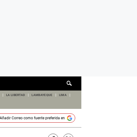
Cuadro
de
búsqueda
LA LIBERTAD
LAMBAYEQUE
LIMA
Añadir
Correo
como fuente preferida en