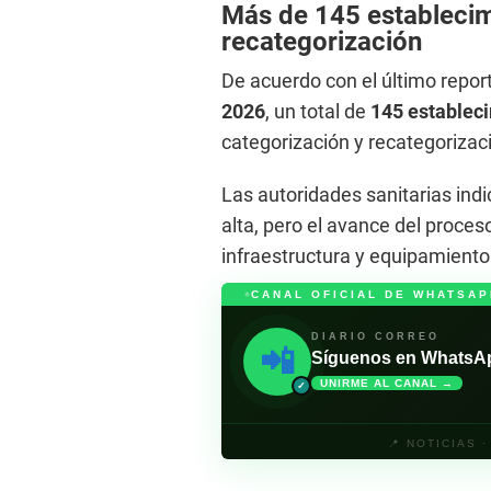
Más de 145 establecim
recategorización
De acuerdo con el último report
2026
, un total de
145 establec
categorización y recategorizaci
Las autoridades sanitarias ind
alta, pero el avance del proce
infraestructura y equipamient
CANAL OFICIAL DE WHATSAP
DIARIO CORREO
📲
Síguenos en WhatsApp 
UNIRME AL CANAL →
✓
📍 NOTICIAS 