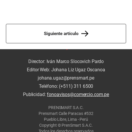
Siguiente artículo
Director: Iván Marco Slocovich Pardo
Editor Web: Johana Liz Ugaz Oscanoa
johana.ugaz@prensmart.pe
Teléfono: (+511) 311 6500
Publicidad:
fonoavisos@comercio.com.pe
PRENSMART S.A.C.
Prensmart Calle Paracas #532
Pueblo Libre, Lima - Perú
Copyright © PrenSmart S.A.C.
Todos los derechos reservados