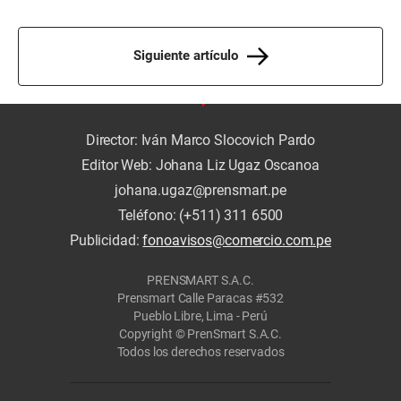
Siguiente artículo
Director: Iván Marco Slocovich Pardo
Editor Web: Johana Liz Ugaz Oscanoa
johana.ugaz@prensmart.pe
Teléfono: (+511) 311 6500
Publicidad:
fonoavisos@comercio.com.pe
PRENSMART S.A.C.
Prensmart Calle Paracas #532
Pueblo Libre, Lima - Perú
Copyright © PrenSmart S.A.C.
Todos los derechos reservados