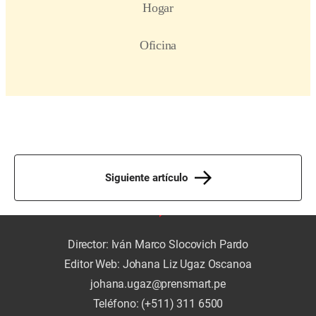
Siguiente artículo
Director: Iván Marco Slocovich Pardo
Editor Web: Johana Liz Ugaz Oscanoa
johana.ugaz@prensmart.pe
Teléfono: (+511) 311 6500