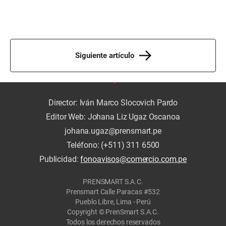
Siguiente artículo
Director: Iván Marco Slocovich Pardo
Editor Web: Johana Liz Ugaz Oscanoa
johana.ugaz@prensmart.pe
Teléfono: (+511) 311 6500
Publicidad:
fonoavisos@comercio.com.pe
PRENSMART S.A.C.
Prensmart Calle Paracas #532
Pueblo Libre, Lima - Perú
Copyright © PrenSmart S.A.C.
Todos los derechos reservados