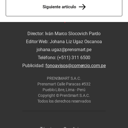
Siguiente artículo
Director: Iván Marco Slocovich Pardo
Editor Web: Johana Liz Ugaz Oscanoa
johana.ugaz@prensmart.pe
Teléfono: (+511) 311 6500
Publicidad:
fonoavisos@comercio.com.pe
PRENSMART S.A.C.
Prensmart Calle Paracas #532
Pueblo Libre, Lima - Perú
Copyright © PrenSmart S.A.C.
Todos los derechos reservados