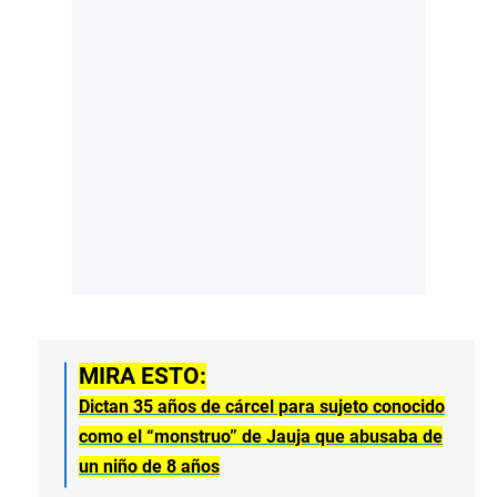
MIRA ESTO:
Dictan 35 años de cárcel para sujeto conocido
como el “monstruo” de Jauja que abusaba de
un niño de 8 años