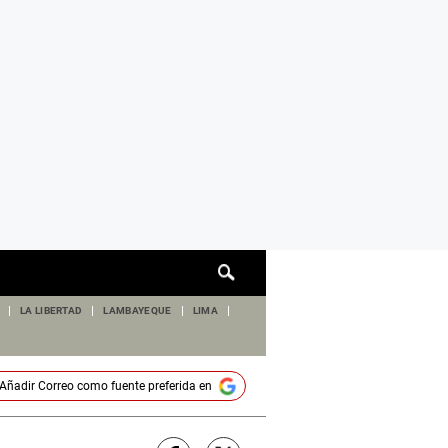
Cuadro
de
búsqueda
LA LIBERTAD
LAMBAYEQUE
LIMA
Añadir
Correo
como fuente preferida en