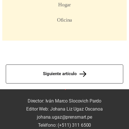
Siguiente artículo
Director: Iván Marco Slocovich Pardo
Editor Web: Johana Liz Ugaz Oscanoa
johana.ugaz@prensmart.pe
Teléfono: (+511) 311 6500