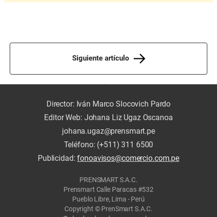
Siguiente artículo
Director: Iván Marco Slocovich Pardo
Editor Web: Johana Liz Ugaz Oscanoa
johana.ugaz@prensmart.pe
Teléfono: (+511) 311 6500
Publicidad:
fonoavisos@comercio.com.pe
PRENSMART S.A.C.
Prensmart Calle Paracas #532
Pueblo Libre, Lima - Perú
Copyright © PrenSmart S.A.C.