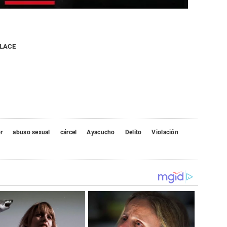
NLACE
r
abuso sexual
cárcel
Ayacucho
Delito
Violación