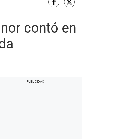
enor contó en
nda