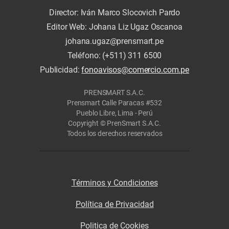
Director: Iván Marco Slocovich Pardo
Editor Web: Johana Liz Ugaz Oscanoa
johana.ugaz@prensmart.pe
Teléfono: (+511) 311 6500
Publicidad:
fonoavisos@comercio.com.pe
PRENSMART S.A.C.
Prensmart Calle Paracas #532
Pueblo Libre, Lima - Perú
Copyright © PrenSmart S.A.C.
Todos los derechos reservados
Términos y Condiciones
Política de Privacidad
Politica de Cookies