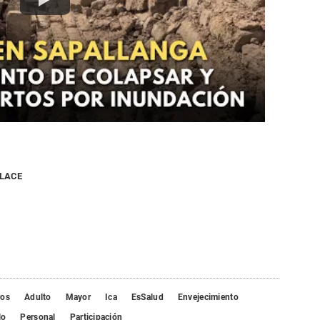
NLACE
ros
Adulto
Mayor
Ica
EsSalud
Envejecimiento
lo
Personal
Participación