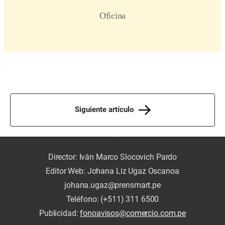
Siguiente artículo
Director: Iván Marco Slocovich Pardo
Editor Web: Johana Liz Ugaz Oscanoa
johana.ugaz@prensmart.pe
Teléfono: (+511) 311 6500
Publicidad:
fonoavisos@comercio.com.pe