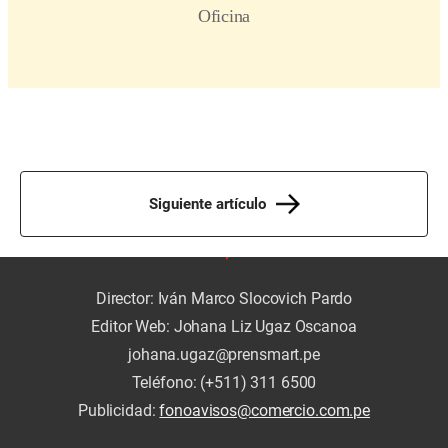
Siguiente artículo
Director: Iván Marco Slocovich Pardo
Editor Web: Johana Liz Ugaz Oscanoa
johana.ugaz@prensmart.pe
Teléfono: (+511) 311 6500
Publicidad:
fonoavisos@comercio.com.pe