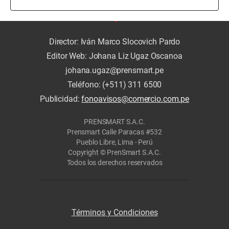
Director: Iván Marco Slocovich Pardo
Editor Web: Johana Liz Ugaz Oscanoa
johana.ugaz@prensmart.pe
Teléfono: (+511) 311 6500
Publicidad:
fonoavisos@comercio.com.pe
PRENSMART S.A.C.
Prensmart Calle Paracas #532
Pueblo Libre, Lima - Perú
Copyright © PrenSmart S.A.C.
Todos los derechos reservados
Términos y Condiciones