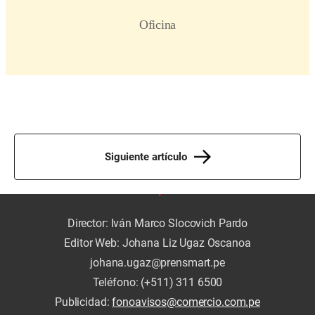
Siguiente artículo
Director: Iván Marco Slocovich Pardo
Editor Web: Johana Liz Ugaz Oscanoa
johana.ugaz@prensmart.pe
Teléfono: (+511) 311 6500
Publicidad:
fonoavisos@comercio.com.pe