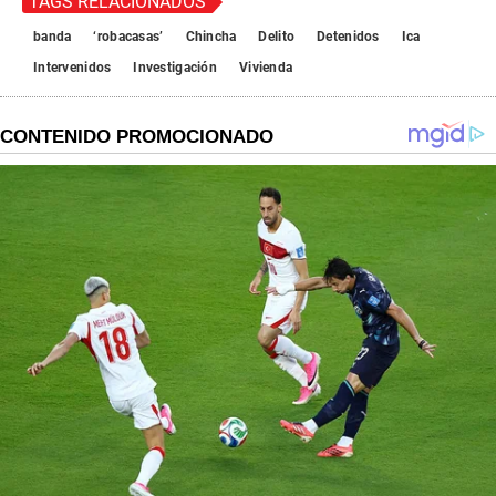
TAGS RELACIONADOS
banda
‘robacasas’
Chincha
Delito
Detenidos
Ica
Intervenidos
Investigación
Vivienda