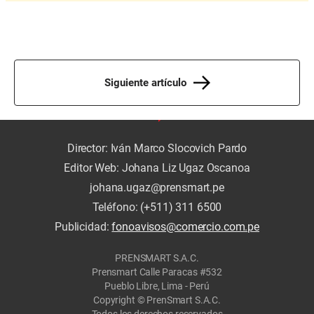
Siguiente artículo
Director: Iván Marco Slocovich Pardo
Editor Web: Johana Liz Ugaz Oscanoa
johana.ugaz@prensmart.pe
Teléfono: (+511) 311 6500
Publicidad:
fonoavisos@comercio.com.pe
PRENSMART S.A.C.
Prensmart Calle Paracas #532
Pueblo Libre, Lima - Perú
Copyright © PrenSmart S.A.C.