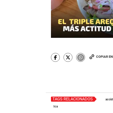
COPIAR E
TAGS RELACIONADOS
accid
Ica