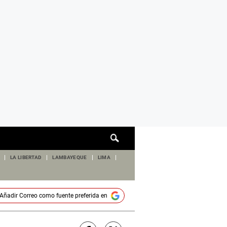
Cuadro
de
búsqueda
LA LIBERTAD
LAMBAYEQUE
LIMA
Añadir
Correo
como fuente preferida en