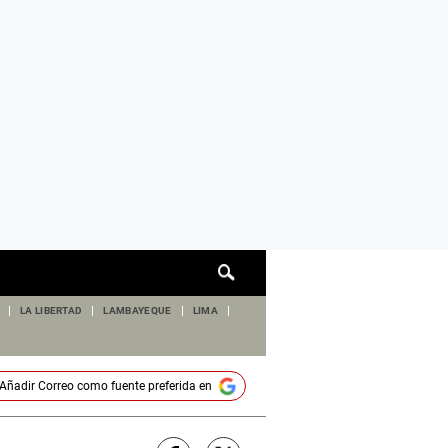
Cuadro
de
búsqueda
LA LIBERTAD
LAMBAYEQUE
LIMA
Añadir
Correo
como fuente preferida en