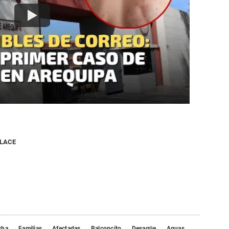
NLACE
cha
Familias
Afectadas
Balconcito
Desagüe
Aguas