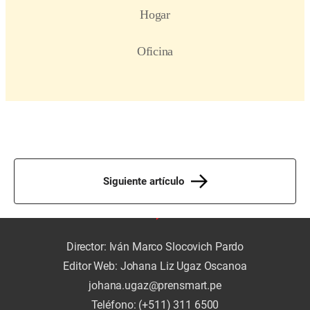
Siguiente artículo
Director: Iván Marco Slocovich Pardo
Editor Web: Johana Liz Ugaz Oscanoa
johana.ugaz@prensmart.pe
Teléfono: (+511) 311 6500