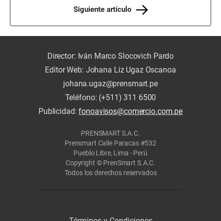
Siguiente artículo
Director: Iván Marco Slocovich Pardo
Editor Web: Johana Liz Ugaz Oscanoa
johana.ugaz@prensmart.pe
Teléfono: (+511) 311 6500
Publicidad:
fonoavisos@comercio.com.pe
PRENSMART S.A.C.
Prensmart Calle Paracas #532
Pueblo Libre, Lima - Perú
Copyright © PrenSmart S.A.C.
Todos los derechos reservados
Términos y Condiciones