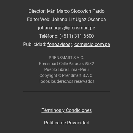
Director: Iván Marco Slocovich Pardo
Editor Web: Johana Liz Ugaz Oscanoa
johana.ugaz@prensmart.pe
Teléfono: (+511) 311 6500
Publicidad:
fonoavisos@comercio.com.pe
PRENSMART S.A.C.
Prensmart Calle Paracas #532
Pueblo Libre, Lima - Perú
Copyright © PrenSmart S.A.C.
Todos los derechos reservados
Términos y Condiciones
Política de Privacidad