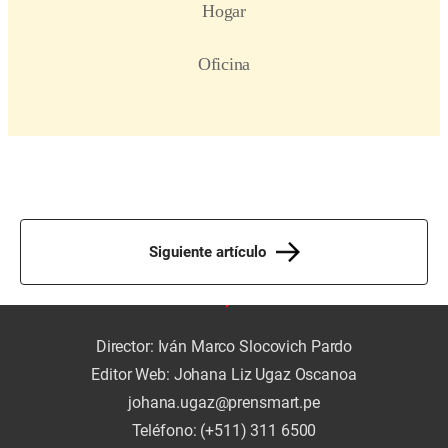
Siguiente artículo
Director: Iván Marco Slocovich Pardo
Editor Web: Johana Liz Ugaz Oscanoa
johana.ugaz@prensmart.pe
Teléfono: (+511) 311 6500