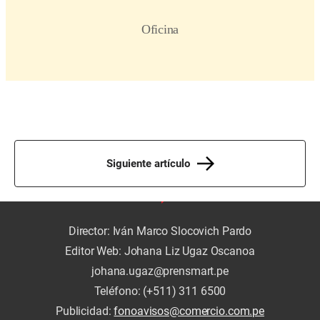
Siguiente artículo
Director: Iván Marco Slocovich Pardo
Editor Web: Johana Liz Ugaz Oscanoa
johana.ugaz@prensmart.pe
Teléfono: (+511) 311 6500
Publicidad:
fonoavisos@comercio.com.pe