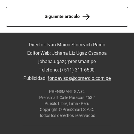
Siguiente artículo
Director: Iván Marco Slocovich Pardo
Editor Web: Johana Liz Ugaz Oscanoa
johana.ugaz@prensmart.pe
Teléfono: (+511) 311 6500
Publicidad:
fonoavisos@comercio.com.pe
PRENSMART S.A.C.
Prensmart Calle Paracas #532
Pueblo Libre, Lima - Perú
Copyright © PrenSmart S.A.C.
Todos los derechos reservados