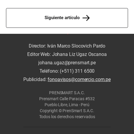
Siguiente artículo
Director: Iván Marco Slocovich Pardo
Editor Web: Johana Liz Ugaz Oscanoa
johana.ugaz@prensmart.pe
Teléfono: (+511) 311 6500
Publicidad:
fonoavisos@comercio.com.pe
PRENSMART S.A.C.
Prensmart Calle Paracas #532
Pueblo Libre, Lima - Perú
Copyright © PrenSmart S.A.C.
Todos los derechos reservados