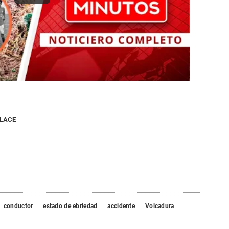
NLACE
conductor
estado de ebriedad
accidente
Volcadura