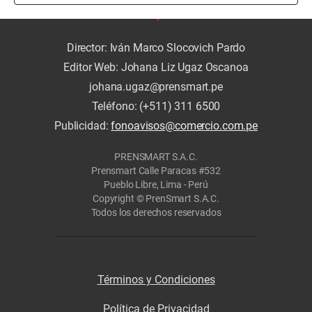
Director: Iván Marco Slocovich Pardo
Editor Web: Johana Liz Ugaz Oscanoa
johana.ugaz@prensmart.pe
Teléfono: (+511) 311 6500
Publicidad:
fonoavisos@comercio.com.pe
PRENSMART S.A.C.
Prensmart Calle Paracas #532
Pueblo Libre, Lima - Perú
Copyright © PrenSmart S.A.C.
Todos los derechos reservados
Términos y Condiciones
Política de Privacidad