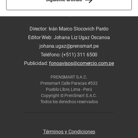
Director: Iván Marco Slocovich Pardo
Editor Web: Johana Liz Ugaz Oscanoa
johana.ugaz@prensmart.pe
Teléfono: (+511) 311 6500
Publicidad:
fonoavisos@comercio.com.pe
PRENSMART S.A.C.
Prensmart Calle Paracas #532
Pueblo Libre, Lima - Perú
Copyright © PrenSmart S.A.C.
Todos los derechos reservados
Términos y Condiciones